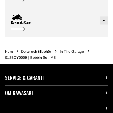
Kawasaki Care
Hem
Delar och tillbehör
In The Garage
012BOY0009 | Bobbin Set, M8
SERVICE & GARANTI
Kontakta oss
OM KAWASAKI
Kawasaki Care
Företag