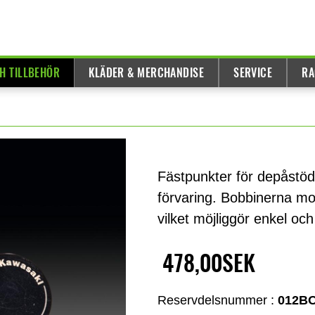
H TILLBEHÖR
KLÄDER & MERCHANDISE
SERVICE
RA
Fästpunkter för depåstöd 
förvaring. Bobbinerna mo
vilket möjliggör enkel oc
478,00SEK
Reservdelsnummer :
012B