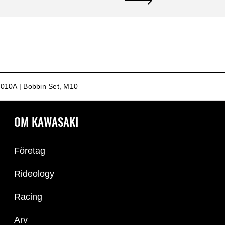
10A | Bobbin Set, M10
OM KAWASAKI
Företag
Rideology
Racing
Arv