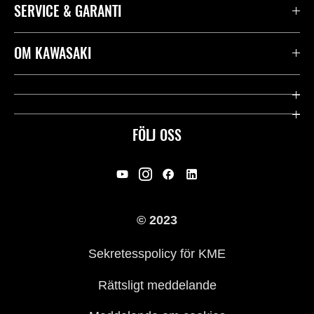
SERVICE & GARANTI
Kontakta oss
OM KAWASAKI
Kawasaki Care
Företag
Användbara länkar
Rideology
FÖLJ OSS
Säkerhet
Racing
Rättsligt & Sekretess
Arv
© 2023
Press
Historia
Sekretesspolicy för KME
Rättsligt meddelande