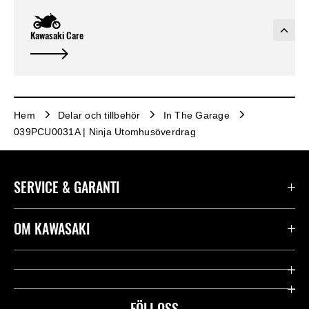
Kawasaki Care
Hem
Delar och tillbehör
In The Garage
039PCU0031A | Ninja Utomhusöverdrag
SERVICE & GARANTI
Kontakta oss
OM KAWASAKI
Kawasaki Care
Företag
Användbara länkar
Rideology
FÖLJ OSS