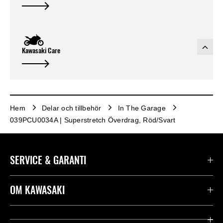
Kawasaki Care
Hem
Delar och tillbehör
In The Garage
039PCU0034A | Superstretch Överdrag, Röd/Svart
SERVICE & GARANTI
Kontakta oss
OM KAWASAKI
Kawasaki Care
Företag