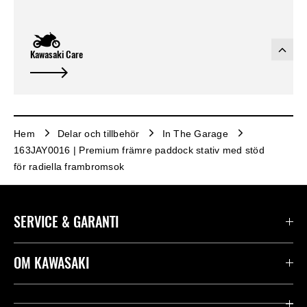
Kawasaki Care
Hem
Delar och tillbehör
In The Garage
163JAY0016 | Premium främre paddock stativ med stöd
för radiella frambromsok
SERVICE & GARANTI
Kontakta oss
OM KAWASAKI
Kawasaki Care
Företag