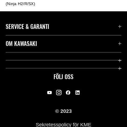
(Ninja H2/R/SX)
SERVICE & GARANTI
Kontakta oss
OM KAWASAKI
Kawasaki Care
Företag
Användbara länkar
Rideology
FÖLJ OSS
Säkerhet
Racing
Rättsligt & Sekretess
Arv
© 2023
Press
Historia
Sekretesspolicy för KME