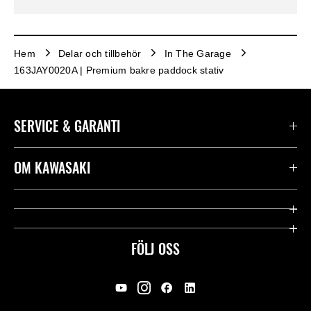
Hem
Delar och tillbehör
In The Garage
163JAY0020A | Premium bakre paddock stativ
SERVICE & GARANTI
Kontakta oss
OM KAWASAKI
Kawasaki Care
Företag
Användbara länkar
Rideology
FÖLJ OSS
Säkerhet
Racing
Rättsligt & Sekretess
Arv