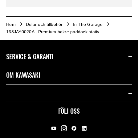
Hem
Delar och tillbehör
In The Garage
163JAY0020A | Premium bakre paddock stativ
SERVICE & GARANTI
Kontakta oss
OM KAWASAKI
Kawasaki Care
Företag
Användbara länkar
Rideology
FÖLJ OSS
Säkerhet
Racing
Rättsligt & Sekretess
Arv