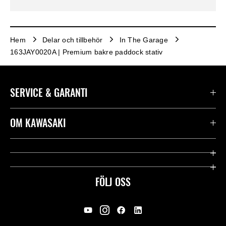
Hem
Delar och tillbehör
In The Garage
163JAY0020A | Premium bakre paddock stativ
SERVICE & GARANTI
Kontakta oss
OM KAWASAKI
Kawasaki Care
Företag
Användbara länkar
Rideology
FÖLJ OSS
Säkerhet
Racing
Rättsligt & Sekretess
Arv