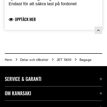
Endast för att säkra last på fordonet
Lastkapacitet: 40 kg / 8 lbs
UPPTÄCK MER
Hem
Delar och tillbehör
JET SKI®
Bagage
SERVICE & GARANTI
Kontakta oss
OM KAWASAKI
Kawasaki Care
Företag