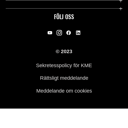
Användbara länkar
Rideology
FÖLJ OSS
Säkerhet
Racing
Rättsligt & Sekretess
Arv
© 2023
Press
Historia
Sekretesspolicy för KME
Rättsligt meddelande
Meddelande om cookies