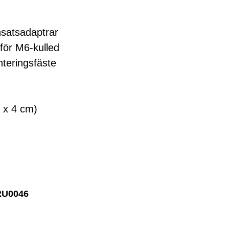
satsadaptrar
för M6-kulled
eringsfäste
 x 4 cm)
RU0046