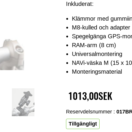
Inkluderat:
Klämmor med gummiin
M8-kulled och adapter 
Spegelgänga GPS-mont
RAM-arm (8 cm)
Universalmontering
NAVi-väska M (15 x 10
Monteringsmaterial
1013,00SEK
Reservdelsnummer :
017B
Tillgängligt