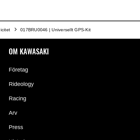
icitet
017BRU0046 | Universellt GPS-Kit
OM KAWASAKI
Företag
Rideology
Racing
Arv
Press