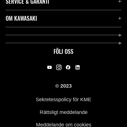
SERVICE & GARANTI
Kontakta oss
OM KAWASAKI
Kawasaki Care
Företag
Användbara länkar
Rideology
FÖLJ OSS
Säkerhet
Racing
Rättsligt & Sekretess
Arv
© 2023
Press
Historia
Sekretesspolicy för KME
Rättsligt meddelande
Meddelande om cookies