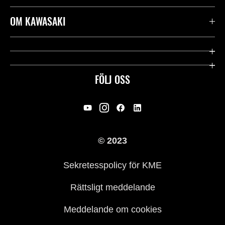
Kontakta oss
OM KAWASAKI
Kawasaki Care
Företag
Användbara länkar
Rideology
FÖLJ OSS
Säkerhet
Racing
Rättsligt & Sekretess
Arv
© 2023
Press
Historia
Sekretesspolicy för KME
Rättsligt meddelande
Meddelande om cookies