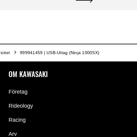
icitet
999941459 | USB-Uttag (Ninja 1000SX)
OM KAWASAKI
Företag
Rideology
Racing
Arv