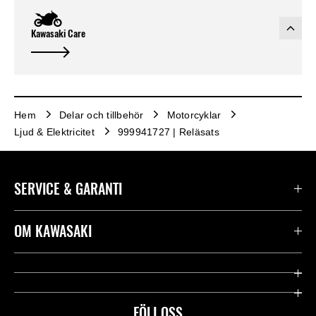
Kawasaki Care
Hem
Delar och tillbehör
Motorcyklar
Ljud & Elektricitet
999941727 | Reläsats
SERVICE & GARANTI
Kontakta oss
OM KAWASAKI
Kawasaki Care
Företag
Användbara länkar
Rideology
FÖLJ OSS