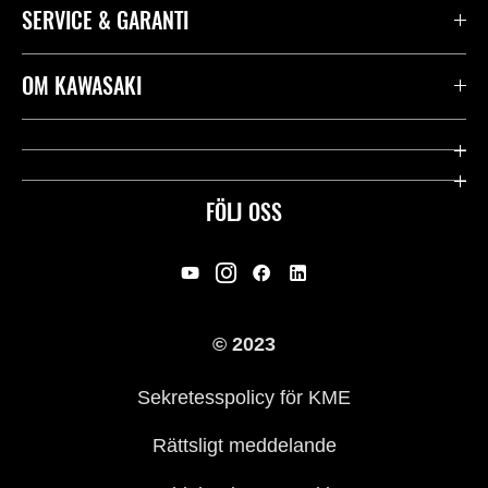
SERVICE & GARANTI
Kontakta oss
OM KAWASAKI
Kawasaki Care
Företag
Användbara länkar
Rideology
FÖLJ OSS
Säkerhet
Racing
Rättsligt & Sekretess
Arv
© 2023
Press
Historia
Sekretesspolicy för KME
Rättsligt meddelande