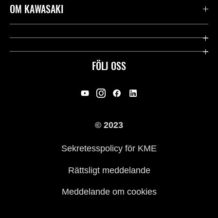
Kontakta oss
OM KAWASAKI
Kawasaki Care
Företag
Användbara länkar
Rideology
FÖLJ OSS
Säkerhet
Racing
Rättsligt & Sekretess
Arv
© 2023
Press
Historia
Sekretesspolicy för KME
Rättsligt meddelande
Meddelande om cookies