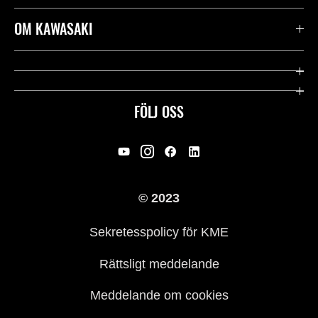
Kontakta oss
OM KAWASAKI
Kawasaki Care
Företag
Användbara länkar
Rideology
FÖLJ OSS
Säkerhet
Racing
Rättsligt & Sekretess
Arv
© 2023
Press
Historia
Sekretesspolicy för KME
Rättsligt meddelande
Meddelande om cookies