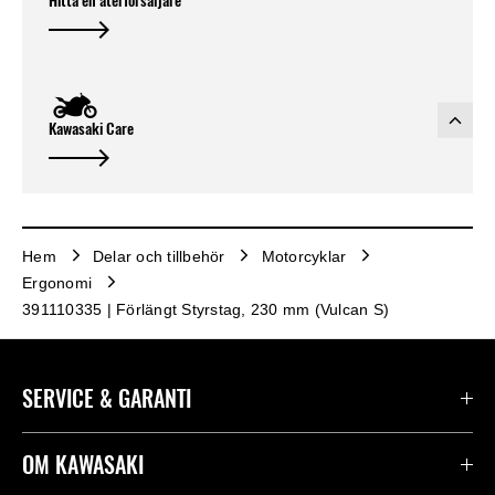
Hitta en återförsäljare
Kawasaki Care
Hem
Delar och tillbehör
Motorcyklar
Ergonomi
391110335 | Förlängt Styrstag, 230 mm (Vulcan S)
SERVICE & GARANTI
Kontakta oss
OM KAWASAKI