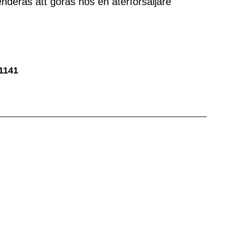
nderas att göras hos en återförsäljare
1141