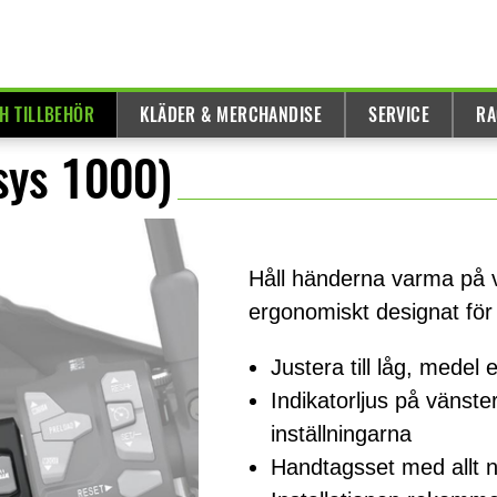
H TILLBEHÖR
KLÄDER & MERCHANDISE
SERVICE
RA
sys 1000)
Håll händerna varma på
ergonomiskt designat för
Justera till låg, medel
Indikatorljus på vänste
inställningarna
Handtagsset med allt n