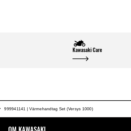
Kawasaki Care
999941141 | Värmehandtag Set (Versys 1000)
OM KAWASAKI