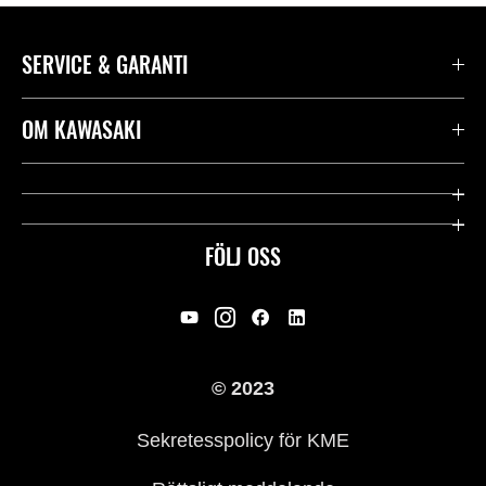
SERVICE & GARANTI
Kontakta oss
OM KAWASAKI
Kawasaki Care
Företag
Användbara länkar
Rideology
FÖLJ OSS
Säkerhet
Racing
Rättsligt & Sekretess
Arv
© 2023
Press
Historia
Sekretesspolicy för KME