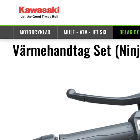
MOTORCYKLAR
MULE - ATV - JET SKI
DELAR OC
Värmehandtag Set (Nin