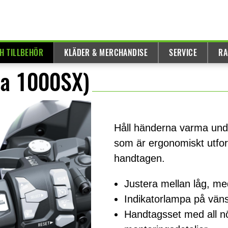
H TILLBEHÖR
KLÄDER & MERCHANDISE
SERVICE
RA
ja 1000SX)
Håll händerna varma un
som är ergonomiskt utfor
handtagen.
Justera mellan låg, m
Indikatorlampa på vänst
Handtagsset med all n