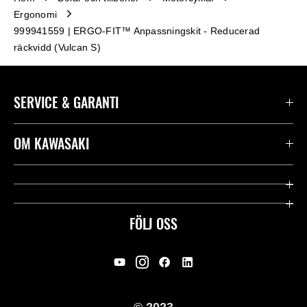
Ergonomi
999941559 | ERGO-FIT™ Anpassningskit - Reducerad
räckvidd (Vulcan S)
SERVICE & GARANTI
Kontakta oss
OM KAWASAKI
Kawasaki Care
Företag
Användbara länkar
Rideology
FÖLJ OSS
Säkerhet
Racing
Rättsligt & Sekretess
Arv
© 2023