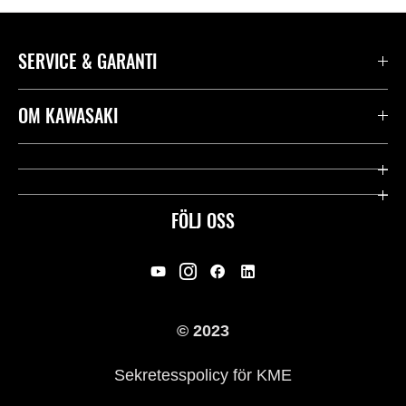
SERVICE & GARANTI
Kontakta oss
OM KAWASAKI
Kawasaki Care
Företag
Användbara länkar
Rideology
FÖLJ OSS
Säkerhet
Racing
Rättsligt & Sekretess
Arv
© 2023
Press
Historia
Sekretesspolicy för KME