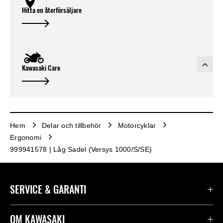
Hitta en återförsäljare
Kawasaki Care
Hem
Delar och tillbehör
Motorcyklar
Ergonomi
999941578 | Låg Sadel (Versys 1000/S/SE)
SERVICE & GARANTI
Kontakta oss
OM KAWASAKI