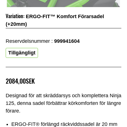
Variation:
ERGO-FIT™ Komfort Förarsadel
(+20mm)
Reservdelsnummer :
999941604
Tillgängligt
2084,00SEK
Designad för att skräddarsys och komplettera Ninja
125, denna sadel förbättrar körkomforten för längre
förare.
ERGO-FIT® förlängd räckviddssadel är 20 mm