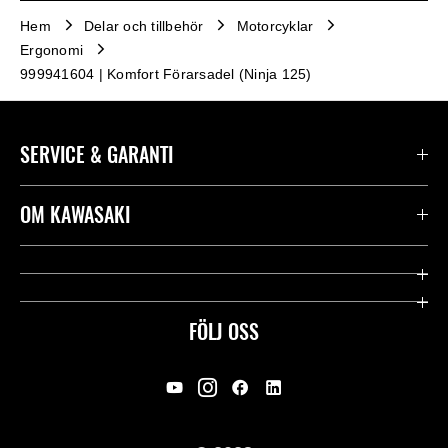
Hem
Delar och tillbehör
Motorcyklar
Ergonomi
999941604 | Komfort Förarsadel (Ninja 125)
SERVICE & GARANTI
Kontakta oss
OM KAWASAKI
Kawasaki Care
Företag
Användbara länkar
Rideology
FÖLJ OSS
Säkerhet
Racing
Rättsligt & Sekretess
Arv