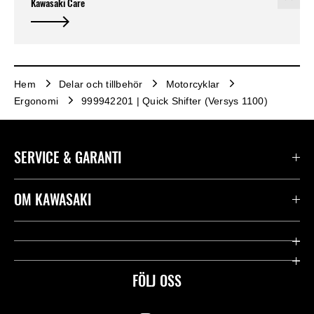
Kawasaki Care
Hem
Delar och tillbehör
Motorcyklar
Ergonomi
999942201 | Quick Shifter (Versys 1100)
SERVICE & GARANTI
Kontakta oss
OM KAWASAKI
Kawasaki Care
Företag
Användbara länkar
Rideology
FÖLJ OSS
Säkerhet
Racing