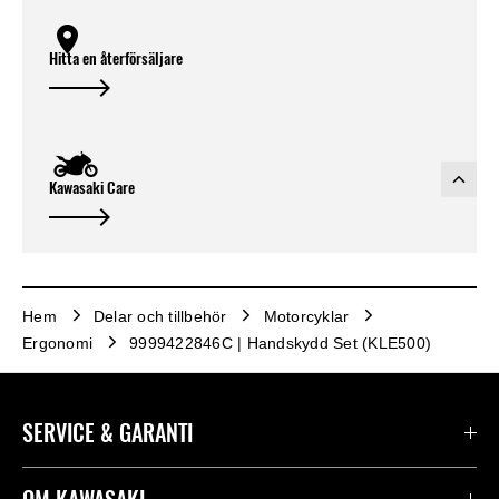
Hitta en återförsäljare
Kawasaki Care
Hem
Delar och tillbehör
Motorcyklar
Ergonomi
9999422846C | Handskydd Set (KLE500)
SERVICE & GARANTI
Kontakta oss