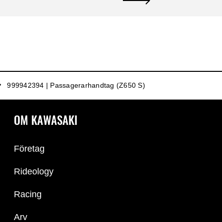
999942394 | Passagerarhandtag (Z650 S)
OM KAWASAKI
Företag
Rideology
Racing
Arv