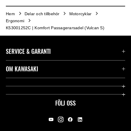
Hem
Delar och tillbehör
Motorcyklar
Ergonomi
K53001252C | Komfort Passagerarsadel (Vulcan S)
SERVICE & GARANTI
Kontakta oss
OM KAWASAKI
Kawasaki Care
Företag
Användbara länkar
Rideology
FÖLJ OSS
Säkerhet
Racing
Rättsligt & Sekretess
Arv