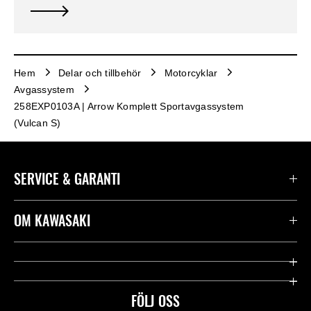
Hem
Delar och tillbehör
Motorcyklar
Avgassystem
258EXP0103A | Arrow Komplett Sportavgassystem
(Vulcan S)
SERVICE & GARANTI
Kontakta oss
OM KAWASAKI
Kawasaki Care
Företag
Användbara länkar
Rideology
FÖLJ OSS