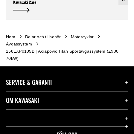
Kawasaki Care
Hem
Delar och tillbehör
Motorcyklar
Avgassystem
258EXP0105B | Akrapovič Titan Sportavgassystem (Z900
70kW)
SERVICE & GARANTI
Kontakta oss
OM KAWASAKI
Kawasaki Care
Företag
Användbara länkar
Rideology