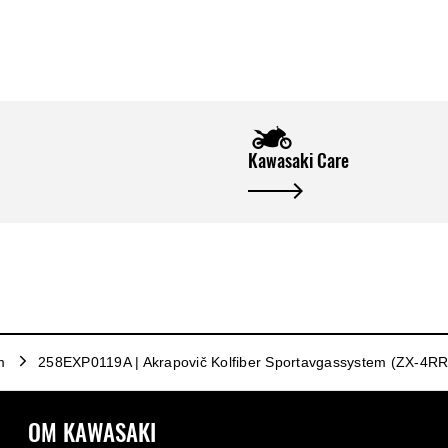
Kawasaki Care
m
258EXP0119A | Akrapovič Kolfiber Sportavgassystem (ZX-4RR
OM KAWASAKI