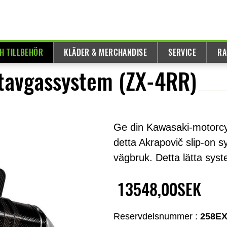
H TILLBEHÖR
KLÄDER & MERCHANDISE
SERVICE
RA
rtavgassystem (ZX-4RR)
Ge din Kawasaki-motorcyk
detta Akrapovič slip-on s
vägbruk. Detta lätta sys
13548,00SEK
Reservdelsnummer :
258E