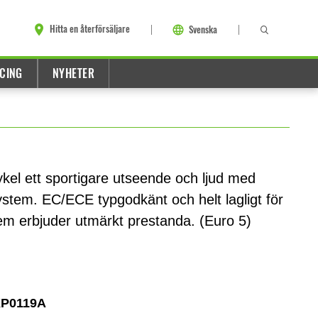
Hitta en återförsäljare
Svenska
CING
NYHETER
el ett sportigare utseende och ljud med
ystem. EC/ECE typgodkänt och helt lagligt för
tem erbjuder utmärkt prestanda. (Euro 5)
XP0119A