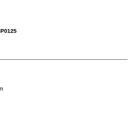
P0125
em