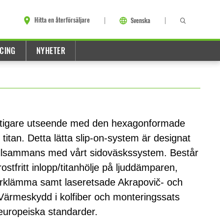
Hitta en återförsäljare
Svenska
CING
NYHETER
rtigare utseende med den hexagonformade
titan. Detta lätta slip-on-system är designat
tillsammans med vårt sidoväskssystem. Består
rostfritt inlopp/titanhölje på ljuddämparen,
berklämma samt laseretsade Akrapovič- och
Värmeskydd i kolfiber och monteringssats
 europeiska standarder.