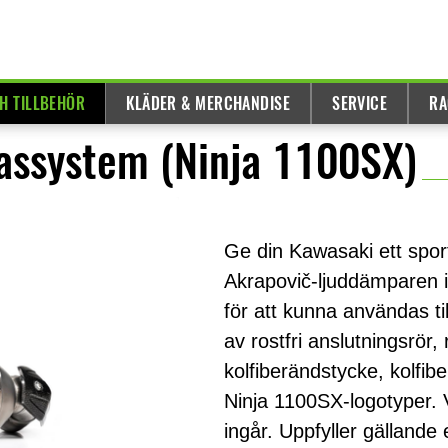
H TILLBEHÖR
KLÄDER & MERCHANDISE
SERVICE
RA
assystem (Ninja 1100SX)
Ge din Kawasaki ett spo
Akrapovič-ljuddämparen i 
för att kunna användas 
av rostfri anslutningsrör, 
kolfiberändstycke, kolfi
Ninja 1100SX-logotyper. 
ingår. Uppfyller gällande