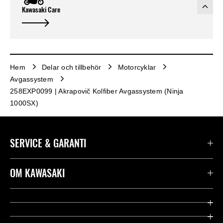
Kawasaki Care
Hem
Delar och tillbehör
Motorcyklar
Avgassystem
258EXP0099 | Akrapovič Kolfiber Avgassystem (Ninja
1000SX)
SERVICE & GARANTI
Kontakta oss
OM KAWASAKI
Kawasaki Care
Företag
Användbara länkar