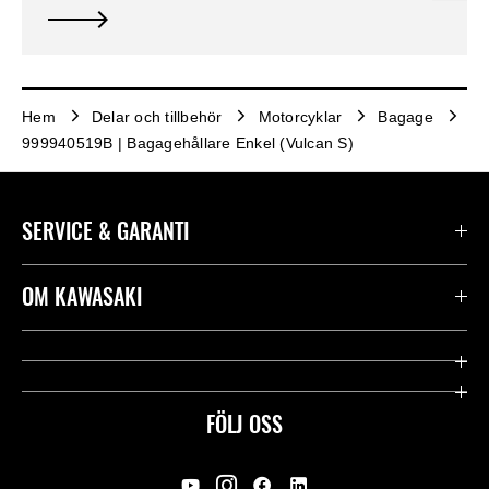
Hem
Delar och tillbehör
Motorcyklar
Bagage
999940519B | Bagagehållare Enkel (Vulcan S)
SERVICE & GARANTI
Kontakta oss
OM KAWASAKI
Kawasaki Care
Företag
Användbara länkar
Rideology
FÖLJ OSS
Säkerhet
Racing