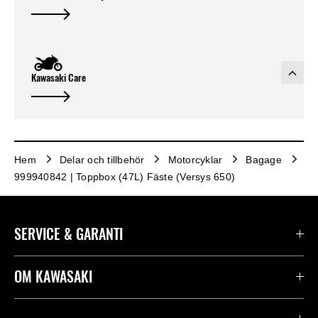
Kawasaki Care
Hem
Delar och tillbehör
Motorcyklar
Bagage
999940842 | Toppbox (47L) Fäste (Versys 650)
SERVICE & GARANTI
Kontakta oss
OM KAWASAKI
Kawasaki Care
Företag