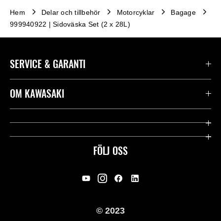
Hem
Delar och tillbehör
Motorcyklar
Bagage
999940922 | Sidoväska Set (2 x 28L)
SERVICE & GARANTI
Kontakta oss
OM KAWASAKI
Kawasaki Care
Företag
Användbara länkar
Rideology
FÖLJ OSS
Säkerhet
Racing
Rättsligt & Sekretess
Arv
© 2023
Press