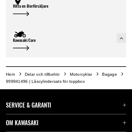
Hitta en återförsäljare
Kawasaki Care
Hem
Delar och tillbehör
Motorcyklar
Bagage
999941496 | Låscylindersats för toppbox
SERVICE & GARANTI
Kontakta oss
OM KAWASAKI