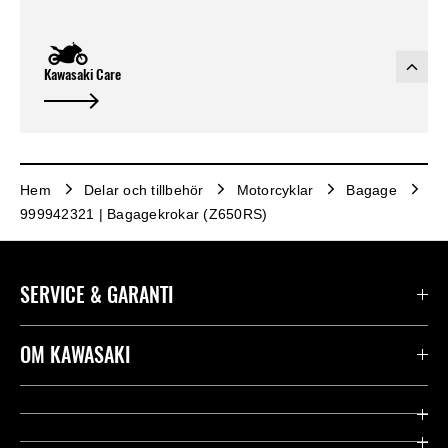
Kawasaki Care
Hem
Delar och tillbehör
Motorcyklar
Bagage
999942321 | Bagagekrokar (Z650RS)
SERVICE & GARANTI
Kontakta oss
OM KAWASAKI
Kawasaki Care
Företag
Användbara länkar