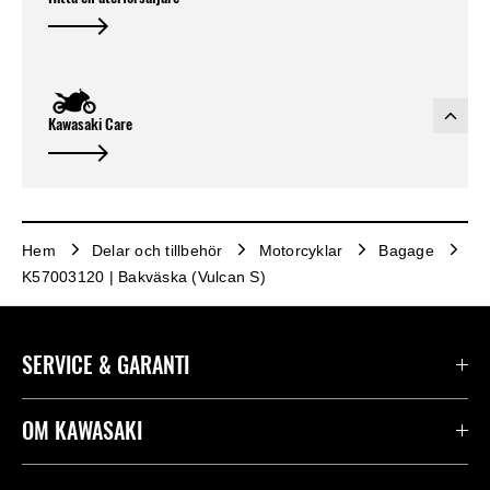
Kawasaki Care
Hem
Delar och tillbehör
Motorcyklar
Bagage
K57003120 | Bakväska (Vulcan S)
SERVICE & GARANTI
Kontakta oss
OM KAWASAKI
Kawasaki Care