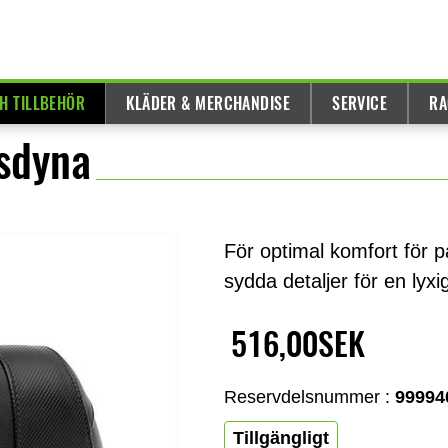
H TILLBEHÖR
KLÄDER & MERCHANDISE
SERVICE
RA
sdyna
För optimal komfort för 
sydda detaljer för en lyxi
516,00SEK
Reservdelsnummer :
99994
Tillgängligt