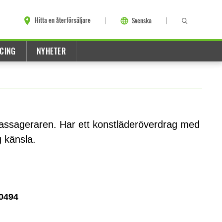
Hitta en återförsäljare
Svenska
CING
NYHETER
passageraren. Har ett konstläderöverdrag med
g känsla.
0494