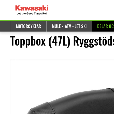
MOTORCYKLAR
MULE - ATV - JET SKI
DELAR OC
Toppbox (47L) Ryggstöd