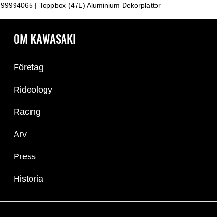
99994065 | Toppbox (47L) Aluminium Dekorplattor
OM KAWASAKI
Företag
Rideology
Racing
Arv
Press
Historia