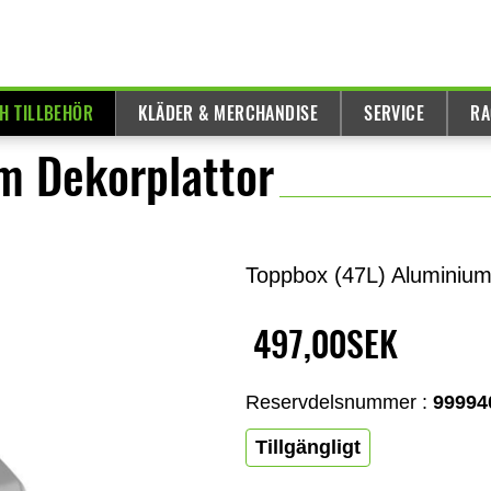
H TILLBEHÖR
KLÄDER & MERCHANDISE
SERVICE
RA
m Dekorplattor
Toppbox (47L) Aluminium
497,00SEK
Reservdelsnummer :
99994
Tillgängligt