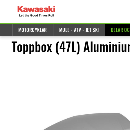
MOTORCYKLAR
MULE - ATV - JET SKI
DELAR OC
Toppbox (47L) Aluminiu