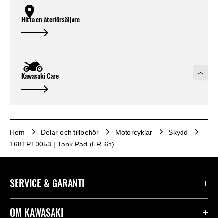
Hitta en återförsäljare
Kawasaki Care
Hem
Delar och tillbehör
Motorcyklar
Skydd
168TPT0053 | Tank Pad (ER-6n)
SERVICE & GARANTI
Kontakta oss
OM KAWASAKI