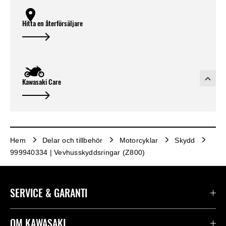
Hitta en återförsäljare
Kawasaki Care
Hem
Delar och tillbehör
Motorcyklar
Skydd
999940334 | Vevhusskyddsringar (Z800)
SERVICE & GARANTI
Kontakta oss
OM KAWASAKI