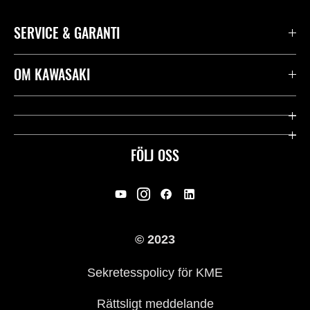
SERVICE & GARANTI
Kontakta oss
OM KAWASAKI
Kawasaki Care
Företag
Användbara länkar
Rideology
FÖLJ OSS
Säkerhet
Racing
Rättsligt & Sekretess
Arv
© 2023
Press
Historia
Sekretesspolicy för KME
Rättsligt meddelande