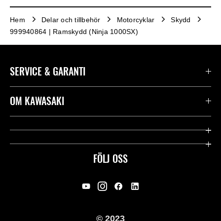
Hem
Delar och tillbehör
Motorcyklar
Skydd
999940864 | Ramskydd (Ninja 1000SX)
SERVICE & GARANTI
Kontakta oss
OM KAWASAKI
Kawasaki Care
Företag
Användbara länkar
Rideology
FÖLJ OSS
Säkerhet
Racing
Rättsligt & Sekretess
Arv
© 2023
Press