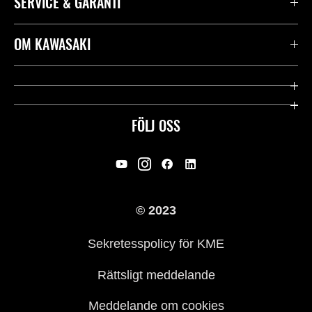
SERVICE & GARANTI
Kontakta oss
OM KAWASAKI
Kawasaki Care
Företag
Användbara länkar
Rideology
FÖLJ OSS
Säkerhet
Racing
Rättsligt & Sekretess
Arv
© 2023
Press
Historia
Sekretesspolicy för KME
Rättsligt meddelande
Meddelande om cookies