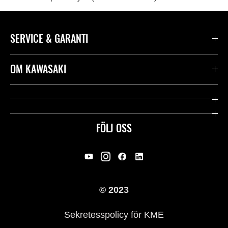
SERVICE & GARANTI
Kontakta oss
OM KAWASAKI
Kawasaki Care
Företag
Användbara länkar
Rideology
FÖLJ OSS
Säkerhet
Racing
Rättsligt & Sekretess
Arv
© 2023
Press
Historia
Sekretesspolicy för KME